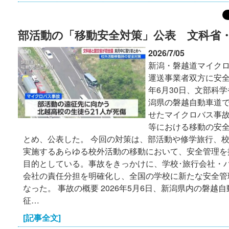
部活動の「移動安全対策」公表 文科省
2026/7/05
新潟・磐越道マイクロ
運送事業者双方に安全管
年6月30日、文部科
潟県の磐越自動車道
せたマイクロバス事
等における移動の安
とめ、公表した。 今回の対策は、部活動や修学旅行、
実施するあらゆる校外活動の移動において、安全管理を
目的としている。事故をきっかけに、学校･旅行会社・
会社の責任分担を明確化し、全国の学校に新たな安全管
なった。 事故の概要 2026年5月6日、新潟県内の磐越
征…
[記事全文]