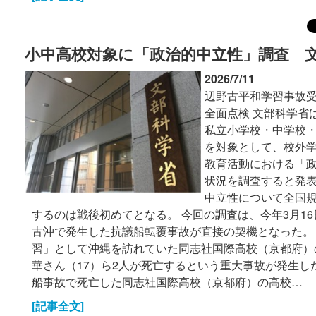
小中高校対象に「政治的中立性」調査 
2026/7/11
辺野古平和学習事故
全面点検 文部科学省
私立小学校・中学校
を対象として、校外
教育活動における「
状況を調査すると発表
中立性について全国
するのは戦後初めてとなる。 今回の調査は、今年3月1
古沖で発生した抗議船転覆事故が直接の契機となった。
習」として沖縄を訪れていた同志社国際高校（京都府）
華さん（17）ら2人が死亡するという重大事故が発生し
船事故で死亡した同志社国際高校（京都府）の高校…
[記事全文]