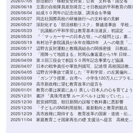
2026/07/05
部活動の「移動安全対策」公表 文科省・国交省
2026/06/18
立憲の自衛隊員差別発言こそ日教組的平和教育の限
2026/06/04
結成５０周年の記念出版、講演会を準備
2026/05/27
同志社国際高校の研修旅行への文科省の見解
2026/05/27
深刻化する「部活移動リスク」 磐越道事故 学校...
2026/05/23
「抗議船の平和学習は教育基本法違反」初認定 ...
2026/05/23
『「マッカーサーの日本占領」への疑問とは』書...
2026/05/19
有村治子参院議員が永年在職25年 人への敬意「...
2026/05/17
辺野古反対運動と教職員組合の関係密接 日教組...
2026/05/13
「雨降って地固まる」対馬仏像返還から1年 日韓...
2026/04/09
第３回三役会で創設５０周年記念事業など協議
2026/04/07
日本の戦争責任や軍批判描写、記述増 高校国語教...
2026/04/05
辺野古沖事故で露呈した「平和学習」の左翼偏向...
2026/03/09
「ガンプラ授業」台湾へ 小学生120万人にプラモ..
2026/02/09
高市新政権に望む教育改革の提言を
2026/01/01
教育の要は家庭にあり 美しい日本人の心を育てよう
2025/12/31
書評 『真珠湾攻撃 ルーズベルトは知っていた』...
2025/12/30
慰安婦問題、朝日新聞の誤報で教科書に悪影響
2025/12/30
「子どものSNS利用規制」最新動向と教育的観点
2025/12/29
高市政権に期待する 教育改革の国家・道徳・伝...
2025/11/04
家庭教育こそ国家再生の礎 支援法へ提言 高橋史...