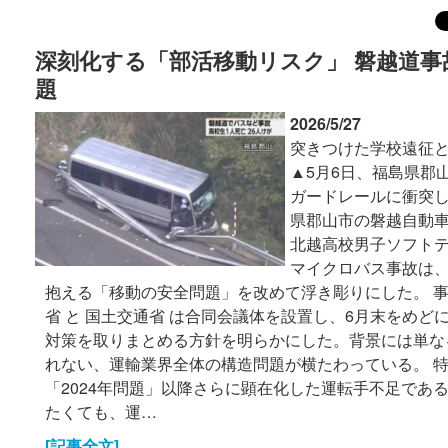
深刻化する「部活移動リスク」 磐越道事
題
2026/5/27
突きつけた学校遠征
▲5月6日、福島県郡
ガードレールに衝突し
県郡山市の磐越自動
北越高校男子ソフト
マイクロバス事故は
抱える「移動の安全問題」を改めて浮き彫りにした。 
省 と 国土交通省 は合同会議体を設置し、6月末をめど
対策を取りまとめる方針を明らかにした。背景には単な
れない、運輸業界全体の構造問題が横たわっている。 
「2024年問題」以降さらに顕在化した運転手不足であ
たくても、運…
[記事全文]