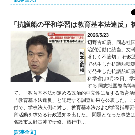
「抗議船の平和学習は教育基本法違反」
2026/5/23
辺野古転覆、同志社国
治的活動に該当」文科
著しく不適切」 行政
で発生した抗議船転覆
で発生した抗議船転
科学省は3月22日、学
する 同志社国際高等
て、「教育基本法が定める政治的中立性に反する教育活
「教育基本法違反」と認定する調査結果を公表した。こ
付で、学校法人側に対し、教育基本法および学習指導要
育活動を求める行政通知を出した。 問題となった事故は2
名護市辺野古沖で研修、旅行中…
[記事全文]