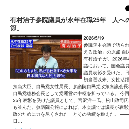
有村治子参院議員が永年在職25年 人へ
節」
2026/5/19
参議院本会議で語ら
える政治」の原点 自
有村治子 が、2026
議において、国会議員
議員表彰を受けた。 平
初当選以来、女性活
担当大臣、自民党女性局長、参議院自民党政策審議会長
自民党総務会長として党運営の中枢を担っている。 今
25年表彰を受けた議員として、宮沢洋一氏、松山政司
も並んだ。参議院公報によれば、本会議では議長が表彰
政のために力を尽くされた」とその功績を称えた。 ⸻
日…