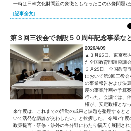
一時は日韓文化財問題の象徴ともなったこの仏像問題だ
[記事全文]
第３回三役会で創設５０周年記念事業な
2026/4/09
▲３月25日、東京都
た全国教育問題協議会
３月25日、全国教育
において第3回三役会
の事業報告および決算
度の事業計画や予算
行った。会議では、
権が、安定政権とな
来年度は、これまでの活動の成果と課題を整理するとと
いて活発な議論が交わしたい」と挨拶した。 令和7年度
政策提言・研修・渉外の各分野にわたり幅広く展開され