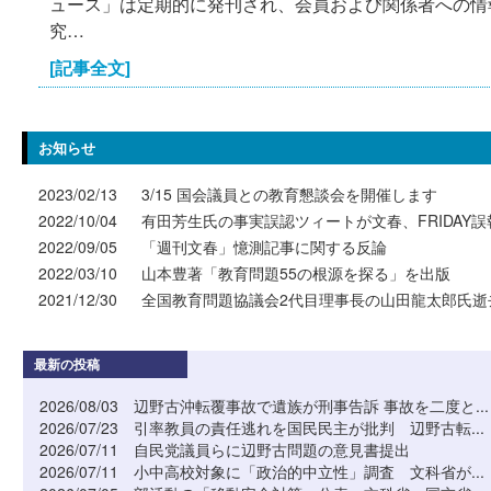
ュース」は定期的に発刊され、会員および関係者への情
究…
[記事全文]
お知らせ
2023/02/13
3/15 国会議員との教育懇談会を開催します
2022/10/04
有田芳生氏の事実誤認ツィートが文春、FRIDAY誤
2022/09/05
「週刊文春」憶測記事に関する反論
2022/03/10
山本豊著「教育問題55の根源を探る」を出版
2021/12/30
全国教育問題協議会2代目理事長の山田龍太郎氏逝
最新の投稿
2026/08/03
辺野古沖転覆事故で遺族が刑事告訴 事故を二度と...
2026/07/23
引率教員の責任逃れを国民民主が批判 辺野古転...
2026/07/11
自民党議員らに辺野古問題の意見書提出
2026/07/11
小中高校対象に「政治的中立性」調査 文科省が...