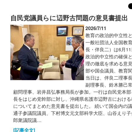
自民党議員らに辺野古問題の意見書提出
2026/7/11
教育の政治的中立性
一般社団法人全国教
長・伴良二）は6月1
政治的中立性の確保
理の徹底を求める意
部や国会議員、教育
当日は、伴良二理事
副理事長、鈴木勝己
顧問理事、岩井昌弘事務局長が参加。一行は自民党本部
長をはじめ党幹部に対し、沖縄県名護市辺野古における
についてまとめた意見書を提出した。 続いて国会内の
通子参議院議員、下村博文元文部科学大臣、山谷えり子
郎衆議院議…
[記事全文]