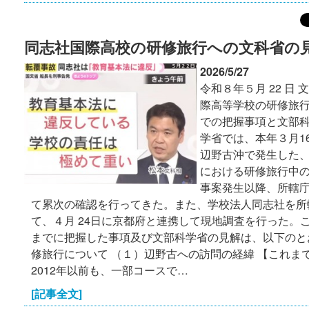
同志社国際高校の研修旅行への文科省の
2026/5/27
令和８年５月 22 日 文
際高等学校の研修旅行
での把握事項と文部科
学省では、本年３月1
辺野古沖で発生した
における研修旅行中
事案発生以降、所轄
て累次の確認を行ってきた。また、学校法人同志社を所
て、４月 24日に京都府と連携して現地調査を行った。
までに把握した事項及び文部科学省の見解は、以下のと
修旅行について （１）辺野古への訪問の経緯 【これま
2012年以前も、一部コースで…
[記事全文]