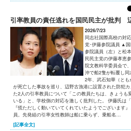
引率教員の責任逃れを国民民主が批判 
2026/7/23
同志社国際高校の対
党･伊藤参院議員 ▲
参院議員（左）と松本
民民主党の伊藤孝恵参
院文教科学委員会で
沖で船2隻が転覆し同
2年、武石知華（とも
が死亡した事故を巡り、辺野古漁港に設置された防犯カ
た2人の引率教員について「この教員たちは、きょうも
いる」と、学校側の対応を激しく批判した。 伊藤氏は
『慌ただしく動いていてくれていたようでございます』
員。先発組の引率女性教師は船に乗らず、乗船名…
[記事全文]