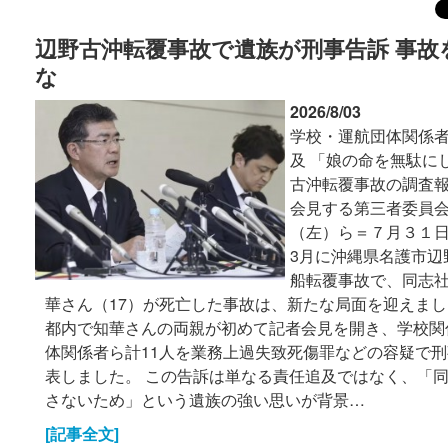
辺野古沖転覆事故で遺族が刑事告訴 事故
な
2026/8/03
学校・運航団体関係者
及 「娘の命を無駄に
古沖転覆事故の調査
会見する第三者委員
（左）ら＝７月３１日午
3月に沖縄県名護市辺
船転覆事故で、同志社
華さん（17）が死亡した事故は、新たな局面を迎えました
都内で知華さんの両親が初めて記者会見を開き、学校関
体関係者ら計11人を業務上過失致死傷罪などの容疑で
表しました。 この告訴は単なる責任追及ではなく、「
さないため」という遺族の強い思いが背景…
[記事全文]