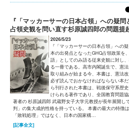
『「マッカーサーの日本占領」への疑問と
占領史観を問い直す杉原誠四郎の問題提
2026/5/23
『「マッカーサーの日本占領」への疑
本の出発点となったGHQ占領政策を
語」としてのみ語る従来史観に対し、
る一冊である。高市内閣誕生で、憲法
取り組みが始まる今、本書は、憲法改
必ず読んでおかなければならない本だ。2
ら刊行された本書は、戦後保守系歴史
けられる著作であり、全国教育問題協
著者の 杉原誠四郎 武蔵野女子大学元教授が長年展開し
判」の集大成的性格を持っている。 本書の最大の特徴
「敗戦処理」ではなく、日本の国家構…
[記事全文]