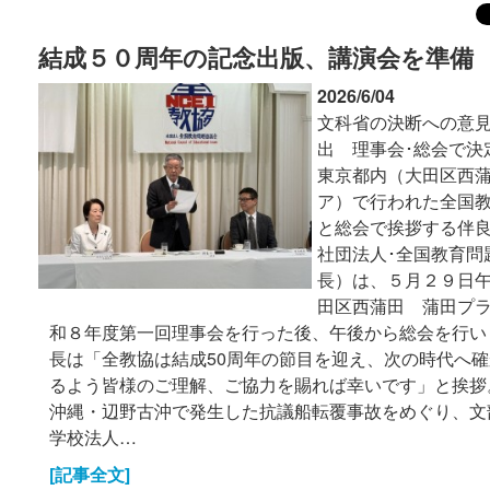
結成５０周年の記念出版、講演会を準備
2026/6/04
文科省の決断への意
出 理事会･総会で決定 
東京都内（大田区西蒲
ア）で行われた全国
と総会で挨拶する伴良
社団法人･全国教育問
長）は、５月２９日
田区西蒲田 蒲田プラ
和８年度第一回理事会を行った後、午後から総会を行い
長は「全教協は結成50周年の節目を迎え、次の時代へ
るよう皆様のご理解、ご協力を賜れば幸いです」と挨拶
沖縄・辺野古沖で発生した抗議船転覆事故をめぐり、文部
学校法人…
[記事全文]