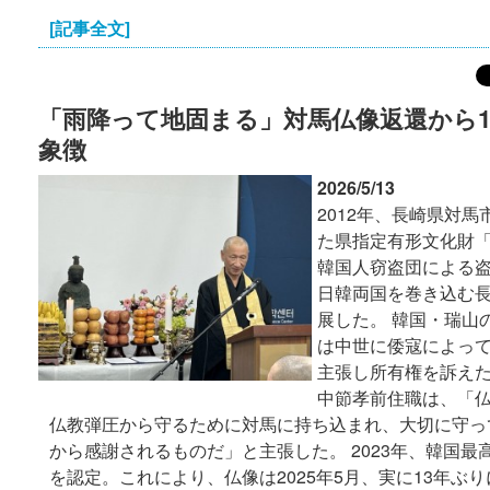
[記事全文]
「雨降って地固まる」対馬仏像返還から1
象徴
2026/5/13
2012年、長崎県対
た県指定有形文化財
韓国人窃盗団による
日韓両国を巻き込む
展した。 韓国・瑞山
は中世に倭寇によっ
主張し所有権を訴えた
中節孝前住職は、「
仏教弾圧から守るために対馬に持ち込まれ、大切に守っ
から感謝されるものだ」と主張した。 2023年、韓国最
を認定。これにより、仏像は2025年5月、実に13年ぶ