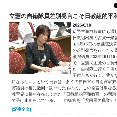
立憲の自衛隊員差別発言こそ日教組的平
2026/6/18
辺野古事故報道にも通
日教組出身の古賀千景
▲6月15日の参議院決
の差別発言を行った立
議院議員 2026年6月
で、立憲民主党の古賀
た「自衛隊に行く子供
子供たちが行く。豊か
にならない」という発言は、多くの自衛官や自衛官家族
賀議員は後に撤回・謝罪したものの、この発言は単なる
教育界に長年存在してきた「日教組的平和教育」の問題
て受け止められている。 自衛官を「貧困層の職業」
[記事全文]